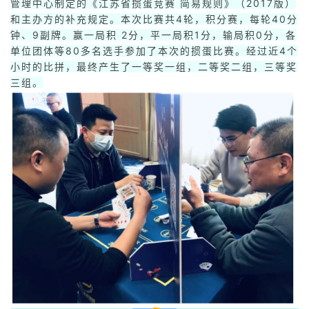
管理中心制定的《江苏省掼蛋竞赛 简易规则》（2017版）
和主办方的补充规定。本次比赛共4轮，积分赛，每轮40分
钟、9副牌。赢一局积 2分，平一局积1分，输局积0分，各
单位团体等80多名选手参加了本次的掼蛋比赛。经过近4个
小时的比拼，最终产生了一等奖一组，二等奖二组，三等奖
三组。