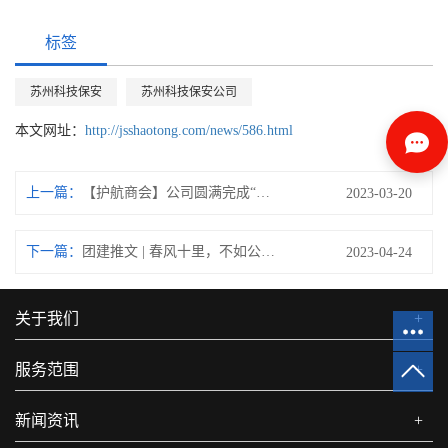
标签
苏州科技保安
苏州科技保安公司
本文网址：
http://jsshaotong.com/news/586.html
上一篇：
【护航商会】公司圆满完成“苏州市山东商会四届一次会员大会暨换届大会”安保工作任务
2023-03-20
下一篇：
团建推文 | 春风十里，不如公司有你！
2023-04-24
关于我们
+
服务范围
+
新闻资讯
+