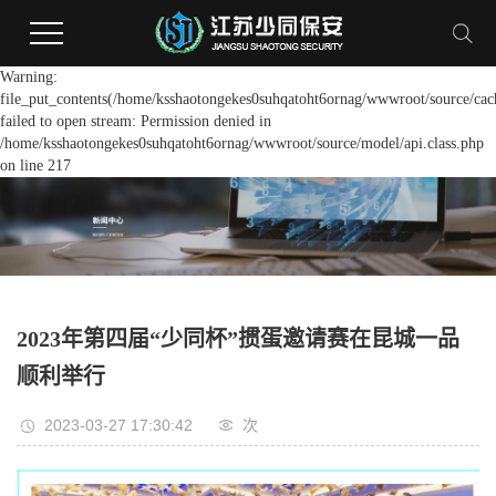
Warning:
file_put_contents(/home/ksshaotongekes0suhqatoht6ornag/wwwroot/source/cach
failed to open stream: Permission denied in
/home/ksshaotongekes0suhqatoht6ornag/wwwroot/source/model/api.class.php
on line 217
2023年第四届“少同杯”掼蛋邀请赛在昆城一品
顺利举行
2023-03-27 17:30:42
次