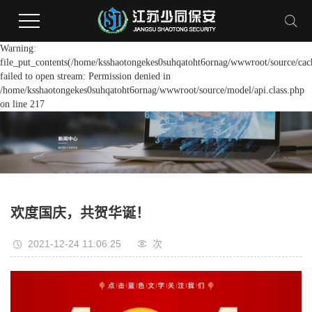
Warning:
file_put_contents(/home/ksshaotongekes0suhqatoht6ornag/wwwroot/source/cach
failed to open stream: Permission denied in
/home/ksshaotongekes0suhqatoht6ornag/wwwroot/source/model/api.class.php
on line 217
欢度国庆，共贺华诞！
2021-12-24 11:06:25
次