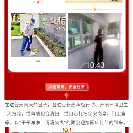
在这普天同庆的日子，各驻点纷
纷积极行动、开展环境卫生
大扫除，或帮助配合清扫、或自己打扫保安岗亭、门卫室
等，以“干干净净、清清爽爽”的面貌迎接国庆佳节的到来。